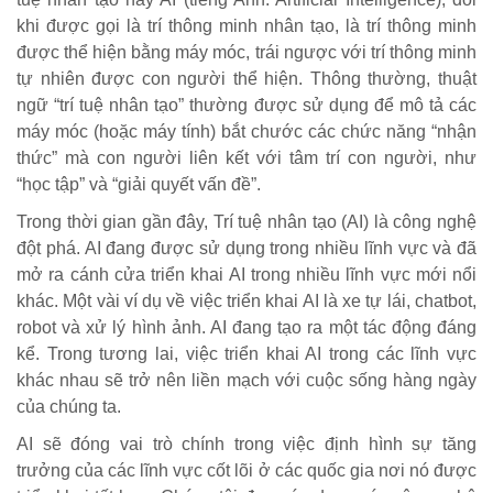
khi được gọi là trí thông minh nhân tạo, là trí thông minh
được thể hiện bằng máy móc, trái ngược với trí thông minh
tự nhiên được con người thể hiện. Thông thường, thuật
ngữ “trí tuệ nhân tạo” thường được sử dụng để mô tả các
máy móc (hoặc máy tính) bắt chước các chức năng “nhận
thức” mà con người liên kết với tâm trí con người, như
“học tập” và “giải quyết vấn đề”.
Trong thời gian gần đây, Trí tuệ nhân tạo (AI) là công nghệ
đột phá. AI đang được sử dụng trong nhiều lĩnh vực và đã
mở ra cánh cửa triển khai AI trong nhiều lĩnh vực mới nổi
khác. Một vài ví dụ về việc triển khai AI là xe tự lái, chatbot,
robot và xử lý hình ảnh. AI đang tạo ra một tác động đáng
kể. Trong tương lai, việc triển khai AI trong các lĩnh vực
khác nhau sẽ trở nên liền mạch với cuộc sống hàng ngày
của chúng ta.
AI sẽ đóng vai trò chính trong việc định hình sự tăng
trưởng của các lĩnh vực cốt lõi ở các quốc gia nơi nó được