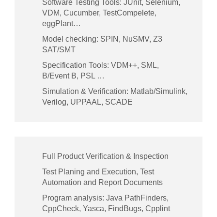
Software Testing Tools: JUnit, Selenium,
VDM, Cucumber, TestCompelete,
eggPlant…
Model checking: SPIN, NuSMV, Z3
SAT/SMT
Specification Tools: VDM++, SML,
B/Event B, PSL …
Simulation & Verification: Matlab/Simulink,
Verilog, UPPAAL, SCADE
Full Product Verification & Inspection
Test Planing and Execution, Test
Automation and Report Documents
Program analysis: Java PathFinders,
CppCheck, Yasca, FindBugs, Cpplint