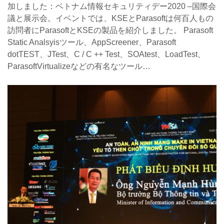
加しました：ベトナム情報セキュリティデー2020 –国際会
議と展示会。イベントでは、KSEとParasoftは何百人もの
訪問者にParasoftとKSEの製品を紹介しました。 Parasoft
Static Analsyisツール、AppScreener、Parasoft
dotTEST、JTest、C / C ++ Test、SOAtest、LoadTest、
ParasoftVirtualizeなどの有名なツール…